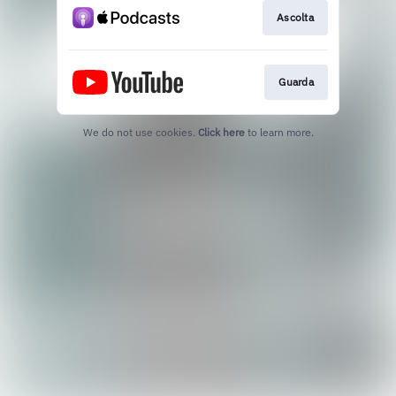
Ascolta
Guarda
We do not use cookies.
Click here
to learn more.